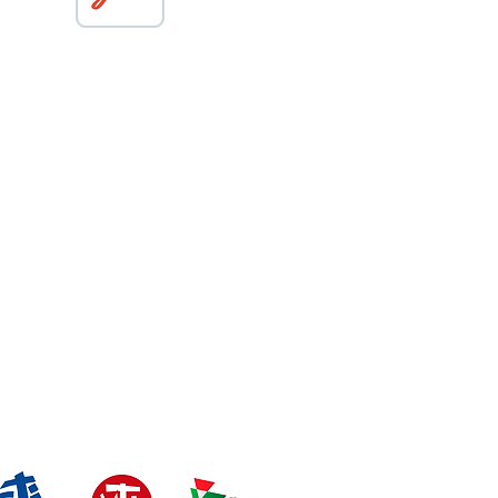
Atención Administrativa:
De lunes a viernes
0 a.m a 8:00 a.m y de 8:30 a.m a 1:00 p.m​
Políticas de Privacidad
Políticas web
Aviso de privacidad
Familia Teresiana en Red