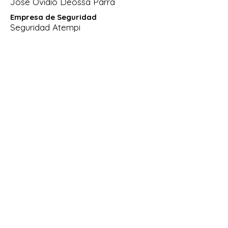
Jose Ovidio Deossa Parra
Empresa de Seguridad
Seguridad Atempi
Dirección:
Calle 26 Sur 43 A 30, Envigado -
Antioquia.
Teléfonos:
(604) 331 90 87- 314 619
1100
Secretaria académica
3154893501
Email:
info@colegioteresiano.edu.co
Trabaja con nosotros:
seleccion@colegioteresiano.edu.co