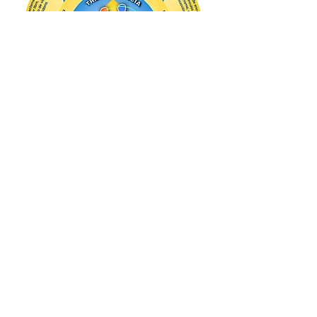
Dirección:
Calle 26 Sur 43 A 30, Envigado -
Antioquia.
Teléfonos:
(604) 331 90 87- 314 619
1100
Secretaria académica
3154893501