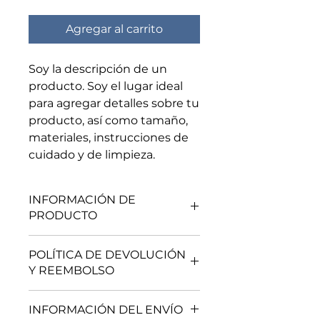
Agregar al carrito
Soy la descripción de un 
producto. Soy el lugar ideal 
para agregar detalles sobre tu 
producto, así como tamaño, 
materiales, instrucciones de 
cuidado y de limpieza.
INFORMACIÓN DE
PRODUCTO
Soy la descripción de un
POLÍTICA DE DEVOLUCIÓN
producto. Soy el lugar ideal para
Y REEMBOLSO
agregar detalles sobre tu
producto, así como tamaño,
Soy una política de devolución y
materiales, instrucciones de
INFORMACIÓN DEL ENVÍO
reembolso. Una oportunidad ideal
cuidado y de limpieza. Es también