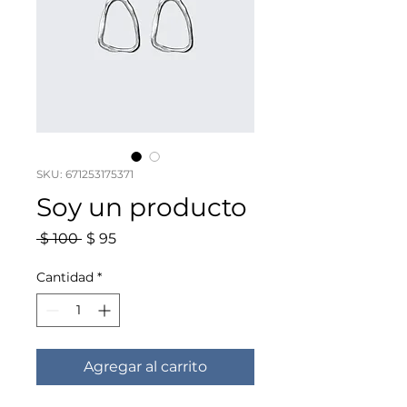
SKU: 671253175371
Soy un producto
Precio
Precio
 $ 100 
$ 95
de
oferta
Cantidad
*
Agregar al carrito