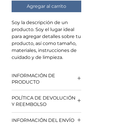
Agregar al carrito
Soy la descripción de un 
producto. Soy el lugar ideal 
para agregar detalles sobre tu 
producto, así como tamaño, 
materiales, instrucciones de 
cuidado y de limpieza.
INFORMACIÓN DE
PRODUCTO
Soy la descripción de un
POLÍTICA DE DEVOLUCIÓN
producto. Soy el lugar ideal para
Y REEMBOLSO
agregar detalles sobre tu
producto, así como tamaño,
Soy una política de devolución y
materiales, instrucciones de
INFORMACIÓN DEL ENVÍO
reembolso. Una oportunidad ideal
cuidado y de limpieza. Es también
para explicarles a tus clientes qué
un lugar ideal para destacar por