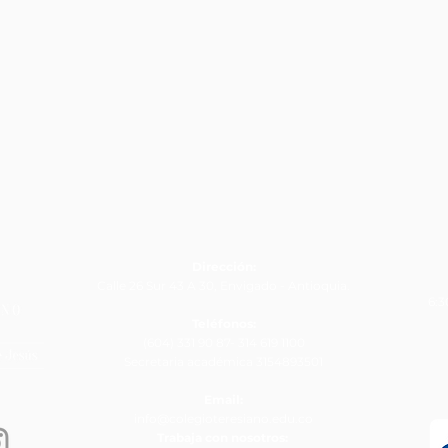
Dirección:
Calle 26 Sur 43 A 30, Envigado - Antioquia.
6:3
Teléfonos:
(604) 331 90 87- 314 619 1100
Secretaria académica 3154893501
Email:
info@colegioteresiano.edu.co
Trabaja con nosotros: