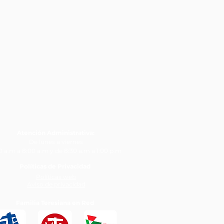
Atención Administrativa:
De lunes a viernes
0 a.m a 8:00 a.m y de 8:30 a.m a 1:00 p.m​
Políticas de Privacidad
Políticas web
Aviso de privacidad
Familia Teresiana en Red